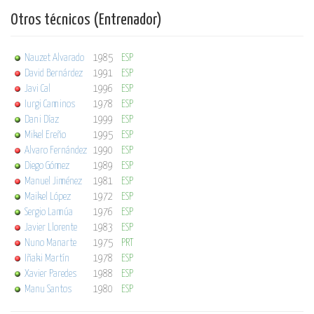
Otros técnicos (Entrenador)
Nauzet Alvarado
1985
ESP
David Bernárdez
1991
ESP
Javi Cal
1996
ESP
Iurgi Caminos
1978
ESP
Dani Díaz
1999
ESP
Mikel Ereño
1995
ESP
Alvaro Fernández
1990
ESP
Diego Gómez
1989
ESP
Manuel Jiménez
1981
ESP
Maikel López
1972
ESP
Sergio Lamúa
1976
ESP
Javier Llorente
1983
ESP
Nuno Manarte
1975
PRT
Iñaki Martín
1978
ESP
Xavier Paredes
1988
ESP
Manu Santos
1980
ESP