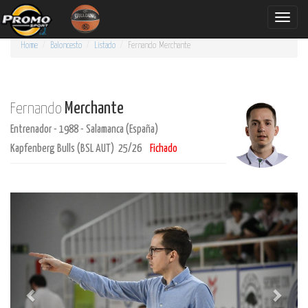
Toggle
naviga
Home
Baloncesto
Listado
Fernando
Merchante
Merchante
Fernando
Entrenador - 1988 - Salamanca (España)
Kapfenberg Bulls (BSL AUT) 25/26
Fichado