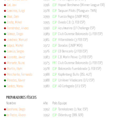
Cal, Javi
1996
ESP
Hapoel Bersheeva (Winner League ISR)
Caminos, Iurgi
1978
ESP
Taoyuan Pilots (PLeague+ TWN)
Díaz, Dani
1999
ESP
Fuerza Regia (LNBP MEX)
Ereño, Mikel
1995
ESP
Oviedo C.B. (1 FEB ESP)
Fernández, Alvaro
1990
ESP
Azulmarino (LF Challenge ESP)
Gómez, Diego
1989
ESP
Club Ourense Baloncesto (1 FEB ESP)
Jiménez, Manuel
1981
ESP
Villarrobledo (3 FEB ESP)
López, Maikel
1972
ESP
Dorados (LNBP MEX)
Lamúa, Sergio
1976
ESP
CB Benicarlo (2 FEB ESP)
Llorente, Javier
1983
ESP
C.B. Marín Peixe. (3 FEB ESP)
Manarte, Nuno
1975
PRT
Club Ourense Baloncesto (1 FEB ESP)
Martín, Iñaki
1978
ESP
Baloncesto Fuenlabrada (1 FEB ESP)
Merchante, Fernando
1988
ESP
Kapfenberg Bulls (BSL AUT)
Paredes, Xavier
1988
ESP
Unilever Viladecans (LF2 ESP)
Santos, Manu
1980
ESP
AD Cortegada (LF2 ESP)
PREPARADORES FÍSICOS
Nombre
Año
País
Equipo
Barahona, Diego
1992
ESP
Torrelodones (1 Nac ESP)
de Pedro, Álvaro
1992
ESP
Oldenburg (BBL GER)